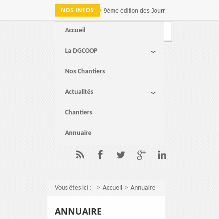
NOS INFOS
9ème édition des Journées nationales de c
Accueil
Webmail
FAQ
Contact
La DGCOOP
Nos Chantiers
Actualités
Chantiers
Annuaire
Vous êtes ici :
Accueil
Annuaire
ANNUAIRE