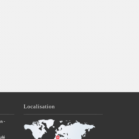
Localisation
n -
ulé