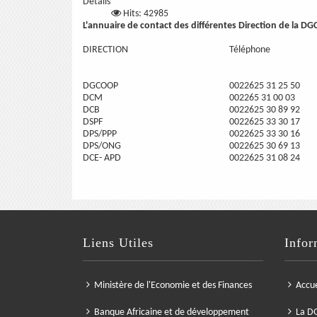
Details
Hits: 42985
L'annuaire de contact des différentes Direction de la D
DIRECTION
Téléphone
DGCOOP
0022625
31 25 50
DCM
002265
31 00 03
DCB
0022625
30 89 92
DSPF
0022625
33 30 17
DPS/PPP
0022625 33 30 16
DPS/ONG
0022625
30 69 13
DCE- APD
0022625
31 08 24
Liens Utiles
Infor
Ministère de l'Economie et des Finances
Accue
Banque Africaine et de développement
La D