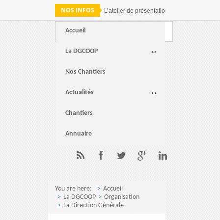
NOS INFOS
L’atelier de présentation des résultats de 
Accueil
Webmail
FAQ
Contact
La DGCOOP
Nos Chantiers
Actualités
Chantiers
Annuaire
You are here:
Accueil
La DGCOOP
Organisation
La Direction Générale