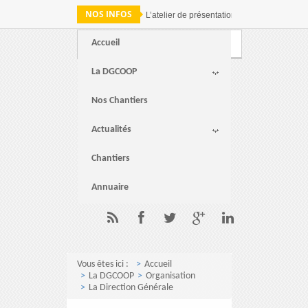
NOS INFOS
L’atelier de présentation des résultats de 
Accueil
Webmail
FAQ
Contact
La DGCOOP
Nos Chantiers
Actualités
Chantiers
Annuaire
Vous êtes ici :
Accueil
La DGCOOP
Organisation
La Direction Générale