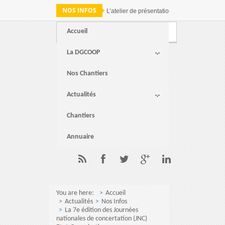
NOS INFOS
L’atelier de présentation des résultats de 
Accueil
Webmail
FAQ
Contact
La DGCOOP
Nos Chantiers
Actualités
Chantiers
Annuaire
You are here:
Accueil
Actualités
Nos Infos
La 7e édition des Journées
nationales de concertation (JNC)