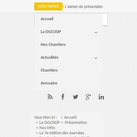
NOS INFOS
L’atelier de présentation des résultats de 
Accueil
Webmail
FAQ
Contact
La DGCOOP
Nos Chantiers
Actualités
Chantiers
Annuaire
Vous êtes ici :
Accueil
La DGCOOP
Présentation
Nos Infos
La 7e édition des Journées