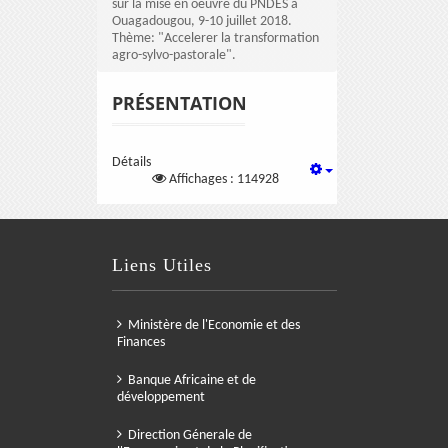
sur la mise en oeuvre du PNDES à
Ouagadougou, 9-10 juillet 2018.
Thème: "Accelerer la transformation
agro-sylvo-pastorale".
PRÉSENTATION
Détails
Affichages : 114928
Liens Utiles
Ministère de l'Economie et des
Finances
Banque Africaine et de
développement
Direction Génerale de