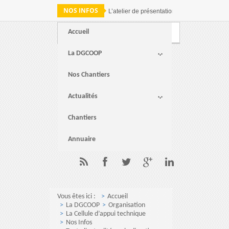
NOS INFOS
L’atelier de présentation des résultats de 
Accueil
Webmail
FAQ
Contact
La DGCOOP
Nos Chantiers
Actualités
Chantiers
Annuaire
Vous êtes ici :
Accueil
La DGCOOP
Organisation
La Cellule d’appui technique
Nos Infos