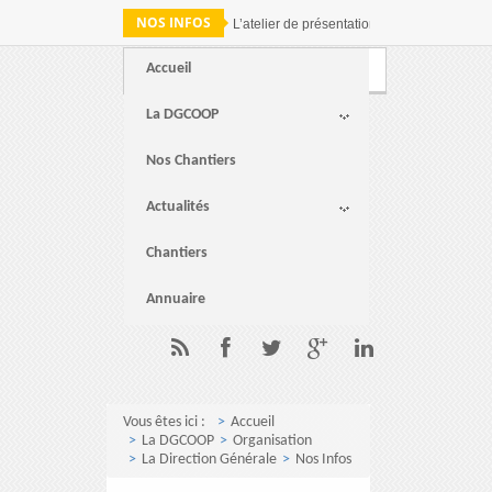
NOS INFOS
L’atelier de présentation des résultats de 
Accueil
Webmail
FAQ
Contact
La DGCOOP
Nos Chantiers
Actualités
Chantiers
Annuaire
Vous êtes ici :
Accueil
La DGCOOP
Organisation
La Direction Générale
Nos Infos