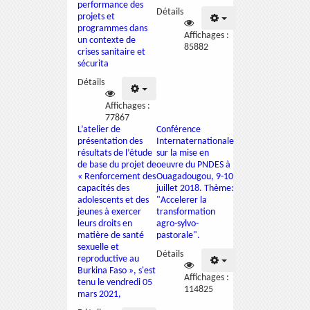
performance des
Détails
projets et
programmes dans
Affichages :
un contexte de
85882
crises sanitaire et
sécurita
Détails
Affichages :
77867
L’atelier de
Conférence
présentation des
Internaternationale
résultats de l’étude
sur la mise en
de base du projet de
oeuvre du PNDES à
« Renforcement des
Ouagadougou, 9-10
capacités des
juillet 2018. Thème:
adolescents et des
"Accelerer la
jeunes à exercer
transformation
leurs droits en
agro-sylvo-
matière de santé
pastorale".
sexuelle et
Détails
reproductive au
Burkina Faso », s'est
Affichages :
tenu le vendredi 05
114825
mars 2021,