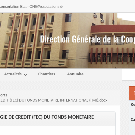
concertation Etat - ONG/Associations de developpement et Fondations, les 16 et 
Actualités
Chantiers
Annuaire
orts
REDIT (FEC) DU FONDS MONETAIRE INTERNATIONAL (FMI).docx
K
RGIE DE CREDIT (FEC) DU FONDS MONETAIRE
Ca