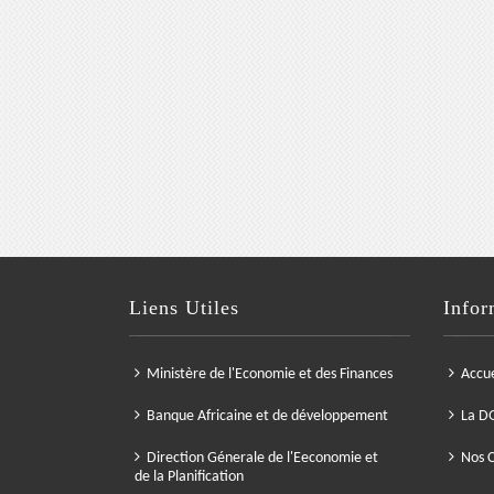
Liens Utiles
Infor
Ministère de l'Economie et des Finances
Accue
Banque Africaine et de développement
La D
Direction Génerale de l'Eeconomie et
Nos C
de la Planification